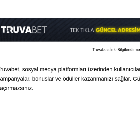
Truvabets İnfo Bilgilendirm
ruvabet, sosyal medya platformları üzerinden kullanıcıl
ampanyalar, bonuslar ve ödüller kazanmanızı sağlar. Günc
açırmazsınız.