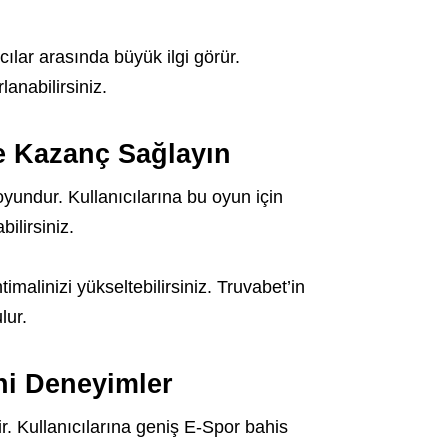
cılar arasında büyük ilgi görür.
anabilirsiniz.
ile Kazanç Sağlayın
oyundur. Kullanıcılarına bu oyun için
bilirsiniz.
malinizi yükseltebilirsiniz. Truvabet’in
lur.
eni Deneyimler
ir. Kullanıcılarına geniş E-Spor bahis