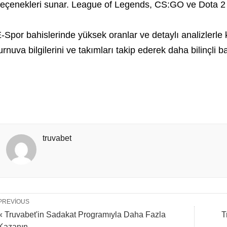
eçenekleri sunar. League of Legends, CS:GO ve Dota 2 gi
-Spor bahislerinde yüksek oranlar ve detaylı analizlerle k
urnuva bilgilerini ve takımları takip ederek daha bilinçli ba
truvabet
PREVIOUS
« Truvabet'in Sadakat Programıyla Daha Fazla
T
Kazanın