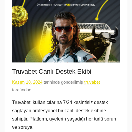
Truvabet Canlı Destek Ekibi
Kasım 18, 2024
tarihinde gönderilmiş
truvabet
tarafından
Truvabet, kullanıcılarına 7/24 kesintisiz destek
sağlayan profesyonel bir canlı destek ekibine
sahiptir. Platform, üyelerin yaşadığı her türlü sorun
ve soruya