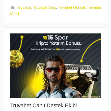
Truvabet
,
Truvabet Giriş
,
Truvabet Güncel
,
Truvabet
Mobil
Truvabet Canlı Destek Ekibi