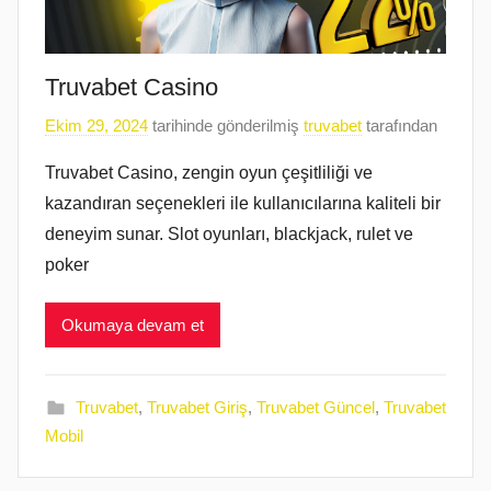
Truvabet Casino
Ekim 29, 2024
tarihinde gönderilmiş
truvabet
tarafından
Truvabet Casino, zengin oyun çeşitliliği ve
kazandıran seçenekleri ile kullanıcılarına kaliteli bir
deneyim sunar. Slot oyunları, blackjack, rulet ve
poker
Okumaya devam et
Truvabet
,
Truvabet Giriş
,
Truvabet Güncel
,
Truvabet
Mobil