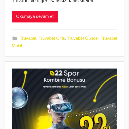
Truvabet ve diğer lisanssız bahis siteleri,
Okumaya devam et
Truvabet
,
Truvabet Giriş
,
Truvabet Güncel
,
Truvabet
Mobil