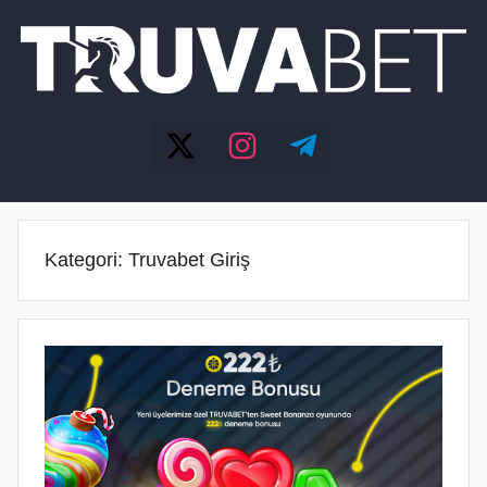
İçeriğe
atla
Truvabet
Truvabet
X
Instagram
Telegram
Bilgi
Rehberi
Kategori:
Truvabet Giriş
|
Güncel
Giriş
ve