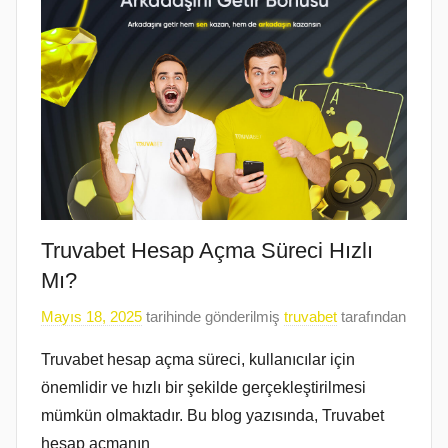
Truvabet Hesap Açma Süreci Hızlı
Mı?
Mayıs 18, 2025
tarihinde gönderilmiş
truvabet
tarafından
Truvabet hesap açma süreci, kullanıcılar için
önemlidir ve hızlı bir şekilde gerçekleştirilmesi
mümkün olmaktadır. Bu blog yazısında, Truvabet
hesap açmanın