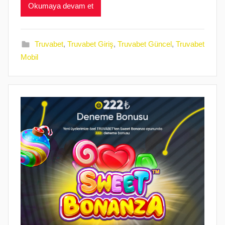
Okumaya devam et
Truvabet
,
Truvabet Giriş
,
Truvabet Güncel
,
Truvabet
Mobil