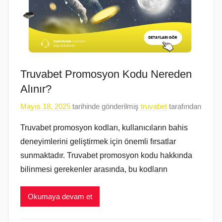
Truvabet Promosyon Kodu Nereden
Alınır?
Mayıs 18, 2025
tarihinde gönderilmiş
truvabet
tarafından
Truvabet promosyon kodları, kullanıcıların bahis
deneyimlerini geliştirmek için önemli fırsatlar
sunmaktadır. Truvabet promosyon kodu hakkında
bilinmesi gerekenler arasında, bu kodların
Okumaya devam et