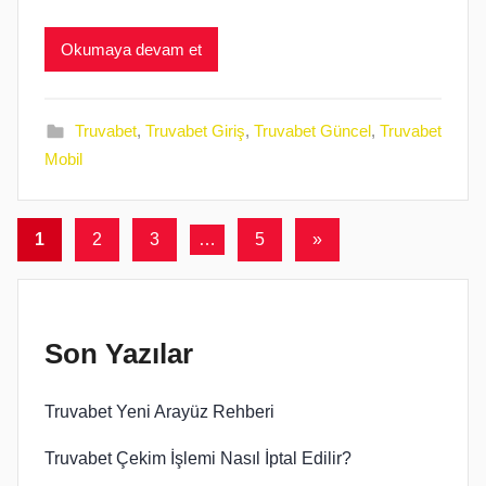
Okumaya devam et
Truvabet
,
Truvabet Giriş
,
Truvabet Güncel
,
Truvabet
Mobil
Yazı
Sonraki
1
2
3
…
5
»
yazılar
sayfalandırması
Son Yazılar
Truvabet Yeni Arayüz Rehberi
Truvabet Çekim İşlemi Nasıl İptal Edilir?