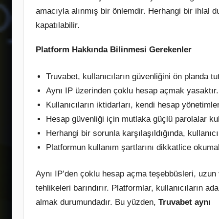
amacıyla alınmış bir önlemdir. Herhangi bir ihlal d
kapatılabilir.
Platform Hakkında Bilinmesi Gerekenler
Truvabet, kullanıcıların güvenliğini ön planda tu
Aynı IP üzerinden çoklu hesap açmak yasaktır.
Kullanıcıların iktidarları, kendi hesap yönetiml
Hesap güvenliği için mutlaka güçlü parolalar kul
Herhangi bir sorunla karşılaşıldığında, kullanıcı 
Platformun kullanım şartlarını dikkatlice okuma
Aynı IP’den çoklu hesap açma teşebbüsleri, uzun v
tehlikeleri barındırır. Platformlar, kullanıcıların ad
almak durumundadır. Bu yüzden,
Truvabet aynı