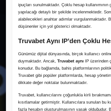
ipuçları sunulmaktadır. Çoklu hesap kullanımının ge
yapılacağı detaylı bir şekilde incelenmektedir. Son
alabilecekleri anahtar adımlar vurgulanmaktadır. 
düşünenler için yol gösterici olmaktadır.
Truvabet Aynı IP’den Çoklu Hes
Günümüz dijital dünyasında, birçok kullanıcı onlin
duymaktadır. Ancak,
Truvabet aynı
IP üzerinden ç
konudur. Bu bağlamda, bahis platformlarının politik
Truvabet gibi popüler platformlarda, hesap yönetim
dikkate değer noktalar bulunmaktadır.
Truvabet, kullanıcılarını çoğunlukla kirli bırakma
kısıtlamalar getirmiştir. Kullanıcılara sunulan bu 
fazla hesabın oluşturulmasının yasak olduğudur. B