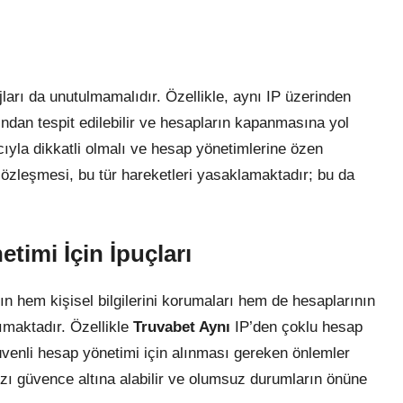
rı da unutulmamalıdır. Özellikle, aynı IP üzerinden
ından tespit edilebilir ve hesapların kapanmasına yol
cıyla dikkatli olmalı ve hesap yönetimlerine özen
 sözleşmesi, bu tür hareketleri yasaklamaktadır; bu da
timi İçin İpuçları
rın hem kişisel bilgilerini korumaları hem de hesaplarının
ımaktadır. Özellikle
Truvabet Aynı
IP’den çoklu hesap
güvenli hesap yönetimi için alınması gereken önlemler
nızı güvence altına alabilir ve olumsuz durumların önüne