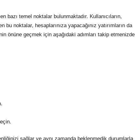
n bazı temel noktalar bulunmaktadır. Kullanıcıların,
n bu noktalar, hesaplarınıza yapacağınız yatırımların da
alinin önüne geçmek için aşağıdaki adımları takip etmenizde
n.
eçin.
venliğinizi sağlar ve aynı zamanda beklenmedik durumlarla