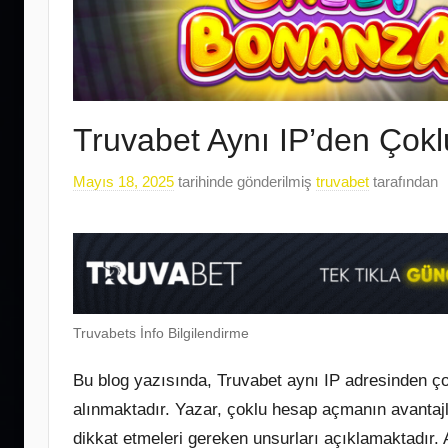
ve
Kullanım
Truvabet Aynı IP’den Çok
Kılavuzu
Mayıs 18, 2025
tarihinde gönderilmiş
truvabet
tarafından
2026
Truvabets İnfo Bilgilendirme
Bu blog yazısında, Truvabet aynı IP adresinden ç
alınmaktadır. Yazar, çoklu hesap açmanın avantajla
dikkat etmeleri gereken unsurları açıklamaktadır. 