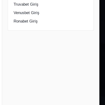
Truvabet Giriş
Venusbet Giriş
Ronabet Giriş