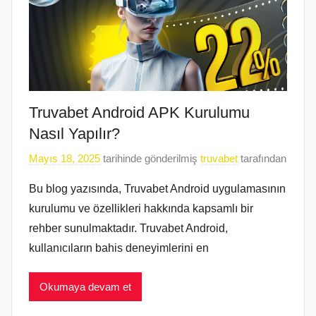
Kullanım
Kılavuzu
2026
Truvabet Android APK Kurulumu
Nasıl Yapılır?
Mayıs 18, 2025
tarihinde gönderilmiş
truvabet
tarafından
Bu blog yazısında, Truvabet Android uygulamasının
kurulumu ve özellikleri hakkında kapsamlı bir
rehber sunulmaktadır. Truvabet Android,
kullanıcıların bahis deneyimlerini en
Okumaya devam et