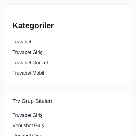
Kategoriler
Truvabet
Truvabet Giriş
Truvabet Güncel
Truvabet Mobil
Trv Grup Siteleri
Truvabet Giriş
Venusbet Giriş
Ronabet Giriş