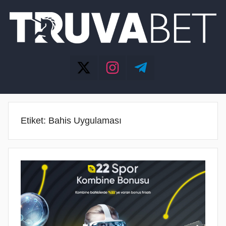
İçeriğe
atla
Truvabet
Truvabet
X
Instagram
Telegram
Bilgi
Rehberi
Etiket:
Bahis Uygulaması
|
Güncel
Giriş
ve