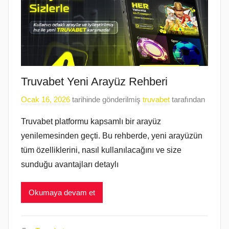
Kullanım
Kılavuzu
2026
Truvabet Yeni Arayüz Rehberi
Ocak 16, 2026
tarihinde gönderilmiş
truvabet
tarafından
Truvabet platformu kapsamlı bir arayüz
yenilemesinden geçti. Bu rehberde, yeni arayüzün
tüm özelliklerini, nasıl kullanılacağını ve size
sunduğu avantajları detaylı
Okumaya devam et