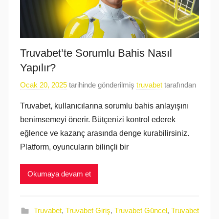
Truvabet’te Sorumlu Bahis Nasıl
Yapılır?
Ocak 20, 2025
tarihinde gönderilmiş
truvabet
tarafından
Truvabet, kullanıcılarına sorumlu bahis anlayışını
benimsemeyi önerir. Bütçenizi kontrol ederek
eğlence ve kazanç arasında denge kurabilirsiniz.
Platform, oyuncuların bilinçli bir
Okumaya devam et
Truvabet
,
Truvabet Giriş
,
Truvabet Güncel
,
Truvabet