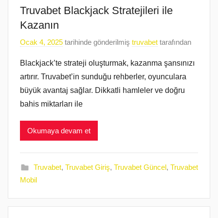
Truvabet Blackjack Stratejileri ile
Kazanın
Ocak 4, 2025
tarihinde gönderilmiş
truvabet
tarafından
Blackjack’te strateji oluşturmak, kazanma şansınızı
artırır. Truvabet’in sunduğu rehberler, oyunculara
büyük avantaj sağlar. Dikkatli hamleler ve doğru
bahis miktarları ile
Okumaya devam et
Truvabet
,
Truvabet Giriş
,
Truvabet Güncel
,
Truvabet
Mobil