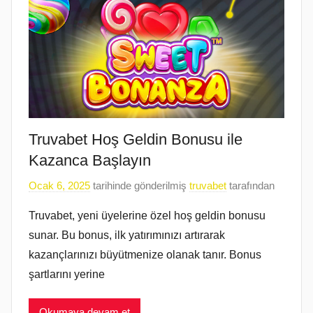
Truvabet Hoş Geldin Bonusu ile
Kazanca Başlayın
Ocak 6, 2025
tarihinde gönderilmiş
truvabet
tarafından
Truvabet, yeni üyelerine özel hoş geldin bonusu
sunar. Bu bonus, ilk yatırımınızı artırarak
kazançlarınızı büyütmenize olanak tanır. Bonus
şartlarını yerine
Okumaya devam et