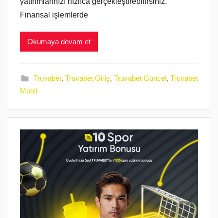
yatırımlarınızı hızlıca gerçekleştirebilirsiniz.
Finansal işlemlerde
Okumaya devam et
Truvabet
,
Truvabet Giriş
,
Truvabet Güncel
,
Truvabet
Mobil