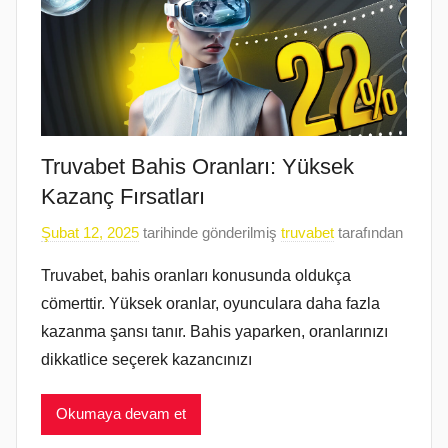
Truvabet Bahis Oranları: Yüksek
Kazanç Fırsatları
Şubat 12, 2025
tarihinde gönderilmiş
truvabet
tarafından
Truvabet, bahis oranları konusunda oldukça
cömerttir. Yüksek oranlar, oyunculara daha fazla
kazanma şansı tanır. Bahis yaparken, oranlarınızı
dikkatlice seçerek kazancınızı
Okumaya devam et