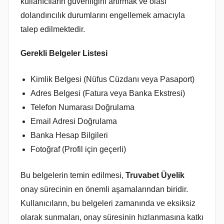
kullanıcıların güvenliğini artırmak ve olası
dolandırıcılık durumlarını engellemek amacıyla
talep edilmektedir.
Gerekli Belgeler Listesi
Kimlik Belgesi (Nüfus Cüzdanı veya Pasaport)
Adres Belgesi (Fatura veya Banka Ekstresi)
Telefon Numarası Doğrulama
Email Adresi Doğrulama
Banka Hesap Bilgileri
Fotoğraf (Profil için geçerli)
Bu belgelerin temin edilmesi,
Truvabet Üyelik
onay sürecinin en önemli aşamalarından biridir.
Kullanıcıların, bu belgeleri zamanında ve eksiksiz
olarak sunmaları, onay süresinin hızlanmasına katkı