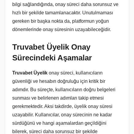
bilgi sağlandığında, onay süreci daha sorunsuz ve
hızlı bir şekilde tamamlanacaktır. Unutulmaması
gereken bir başka nokta da, platformun yoğun
dönemlerinde onay süresinin uzayabileceğidir.
Truvabet Üyelik Onay
Sürecindeki Aşamalar
Truvabet Üyelik
onay süreci, kullanıcıların
güvenliği ve hesabın doğruluğu için kritik bir
adımdır. Bu süreçte, kullanıcıların doğru belgeleri
sunması ve belirlenen adımları takip etmesi
gerekmektedir. Aksi takdirde, üyelik onay süresi
uzayabilir. Kullanıcılar, onay sürecinin ne kadar
sürdüğünü ve hangi aşamalardan geçildiğini
bilerek, süreci daha sorunsuz bir şekilde