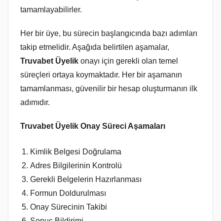
tamamlayabilirler.
Her bir üye, bu sürecin başlangıcında bazı adımları
takip etmelidir. Aşağıda belirtilen aşamalar,
Truvabet Üyelik
onayı için gerekli olan temel
süreçleri ortaya koymaktadır. Her bir aşamanın
tamamlanması, güvenilir bir hesap oluşturmanın ilk
adımıdır.
Truvabet Üyelik Onay Süreci Aşamaları
Kimlik Belgesi Doğrulama
Adres Bilgilerinin Kontrolü
Gerekli Belgelerin Hazırlanması
Formun Doldurulması
Onay Sürecinin Takibi
Sonuç Bildirimi