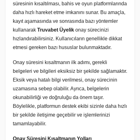
süresinin kısaltılması, bahis ve oyun platformlarında
daha hızlı hareket etme imkanını sunar. Bu amaçla,
kayıt aşamasında ve sonrasında bazı yöntemler
kullanarak
Truvabet Üyelik
onay sürecinizi
hızlandırabilirsiniz. Kullanıcıların genellikle dikkat
etmesi gereken bazı hususlar bulunmaktadır.
Onay süresini kısaltmanın ilk adımı, gerekli
belgeleri ve bilgileri eksiksiz bir şekilde sağlamaktır.
Eksik veya hatalı bilgi verilmesi, onay sürecinin
uzamasına sebep olabilir. Ayrıca, belgelerin
okunabilirliği ve doğruluğu da önem taşır.
Böylelikle, platformun destek ekibi sizinle daha hızlı
bir şekilde iletişime geçebilir ve işlemlerinizi
tamamlayabilir.
Onay Süresini Kısaltmanın Yolları