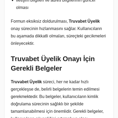
İletişim bilgileri ve adres bilgilerinin güncel
olması
Formun eksiksiz doldurulması,
Truvabet Üyelik
onay sürecinin hızlanmasını sağlar. Kullanıcıların
bu aşamada dikkatli olmaları, süreçteki gecikmeleri
önleyecektir.
Truvabet Üyelik Onayı İçin
Gerekli Belgeler
Truvabet Üyelik
süreci, her ne kadar hızlı
gerçekleşse de, belirli belgelerin temin edilmesi
gerekmektedir. Bu belgeler, kullanıcıların kimlik
doğrulama sürecinin sağlıklı bir şekilde
tamamlanabilmesi için önemlidir. Gerekli belgeler,