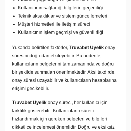
Kullanıcının sağladığı bilgilerin geçerliliği
Teknik aksaklıklar ve sistem güncellemeleri
Müşteri hizmetleri ile iletişim süreci
Kullanıcının işlem geçmişi ve güvenilirliği
Yukarıda belirtilen faktörler,
Truvabet Üyelik
onay
süresini doğrudan etkileyebilir. Bu nedenle,
kullanıcıların belgelerini tam zamanında ve doğru
bir şekilde sunmaları önerilmektedir. Aksi takdirde,
onay süresi uzayabilir ve kullanıcıların hesaplarına
erişimi gecikebilir.
Truvabet Üyelik
onay süreci, her kullanıcı için
farklılık gösterebilir. Kullanıcıların süreci
hızlandırmak için gereken belgeleri ve bilgileri
dikkatlice incelemesi önemlidir. Doğru ve eksiksiz