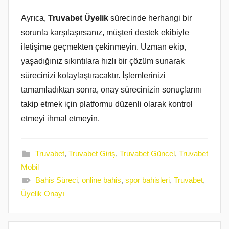
Ayrıca,
Truvabet Üyelik
sürecinde herhangi bir
sorunla karşılaşırsanız, müşteri destek ekibiyle
iletişime geçmekten çekinmeyin. Uzman ekip,
yaşadığınız sıkıntılara hızlı bir çözüm sunarak
sürecinizi kolaylaştıracaktır. İşlemlerinizi
tamamladıktan sonra, onay sürecinizin sonuçlarını
takip etmek için platformu düzenli olarak kontrol
etmeyi ihmal etmeyin.
Truvabet
,
Truvabet Giriş
,
Truvabet Güncel
,
Truvabet
Mobil
Bahis Süreci
,
online bahis
,
spor bahisleri
,
Truvabet
,
Üyelik Onayı